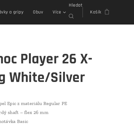
Hledat
vky a gripy
Obuv
Více
Košík
hoc Player 26 X-
g White/Silver
pel Epic z materiálu Regular PE
rdý shaft – flex 26 mm
otávka Basic