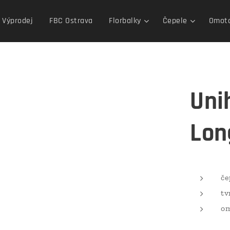
Výprodej
FBC Ostrava
Florbalky
Čepele
Omotá
Uni
Lon
če
tv
om