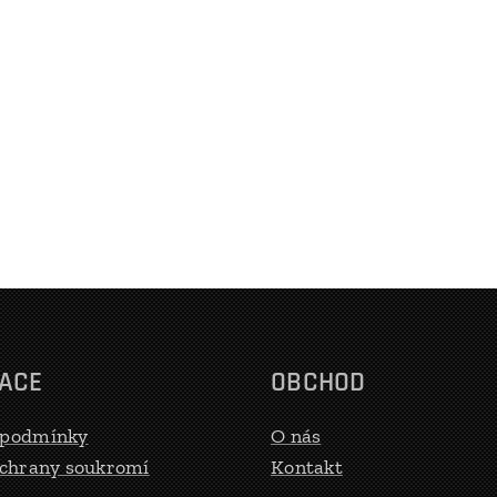
ACE
OBCHOD
 podmínky
O nás
ochrany soukromí
Kontakt