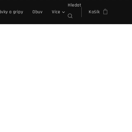
Hledat
vky a gripy
Obuv
Více
Košík