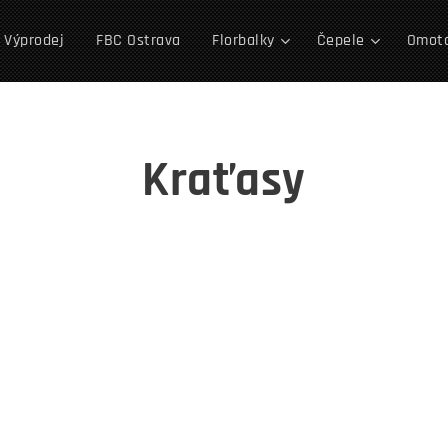
Výprodej
FBC Ostrava
Florbalky
Čepele
Omotá
Kraťasy