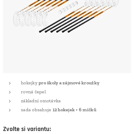
hokejky
pro školy a zájmové kroužky
rovná čepel
základní omotávka
sada obsahuje
12 hokejek + 6 míčků
Zvolte si variantu: