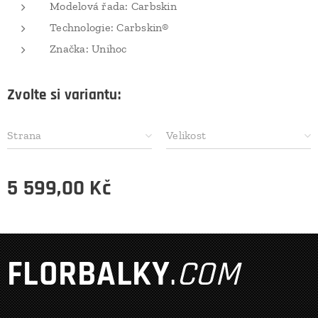
Modelová řada: Carbskin
Technologie: Carbskin®
Značka: Unihoc
Zvolte si variantu:
Strana
Velikost
5 599,00
Kč
FLORBALKY
.
COM